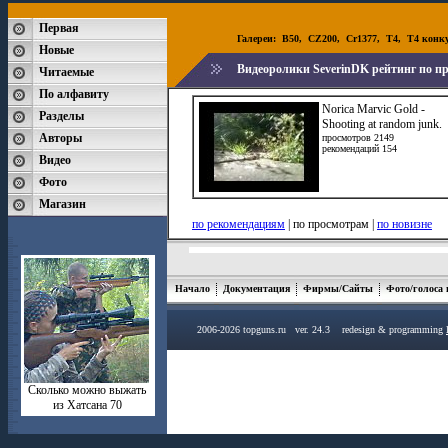
Первая
Галереи:
B50
,
CZ200
,
Cr1377
,
T4
,
T4 конк
Новые
Видеоролики SeverinDK рейтинг по п
Читаемые
По алфавиту
Norica Marvic Gold -
Разделы
Shooting at random junk.
Авторы
просмотров 2149
рекомендаций 154
Видео
Фото
Магазин
по рекомендациям
| по просмотрам |
по новизне
Начало
Документация
Фирмы/Сайты
Фото/голоса
2006-2026 topguns.ru ver. 24.3 redesign & programming
Сколько можно выжать
из Хатсана 70