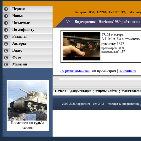
Первая
Галереи:
B50
,
CZ200
,
Cr1377
,
T4
,
T4 конк
Новые
Видеоролики Horizons1989 рейтинг п
Читаемые
По алфавиту
УСМ мастера
Разделы
A.L.M.A.Z'a в стоковую
Авторы
рукоятку 1377
просмотров 3899
Видео
рекомендаций 157
Фото
Магазин
по рекомендациям
| по просмотрам |
по новизне
Начало
Документация
Фирмы/Сайты
Фото/голоса
2006-2026 topguns.ru ver. 24.3 redesign & programming
Послевоенная судьба
танков