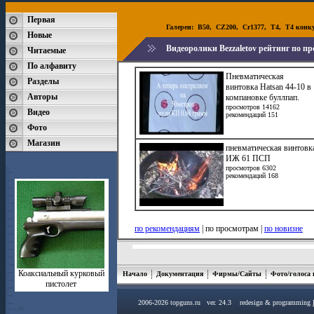
Первая
Галереи:
B50
,
CZ200
,
Cr1377
,
T4
,
T4 конк
Новые
Видеоролики Bezzaletov рейтинг по п
Читаемые
По алфавиту
Пневматическая
Разделы
винтовка Hatsan 44-10 в
Авторы
компановке буллпап.
просмотров 14162
Видео
рекомендаций 151
Фото
Магазин
пневматическая винтовк
ИЖ 61 ПСП
просмотров 6302
рекомендаций 168
по рекомендациям
| по просмотрам |
по новизне
Коаксиальный курковый
Начало
Документация
Фирмы/Сайты
Фото/голоса
пистолет
2006-2026 topguns.ru ver. 24.3 redesign & programming