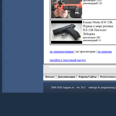
просмотров 1533
рекомендаций 122
Kizuna Works KW 15K.
Первая в мире реплика
ПЛ-15К Пистолет
Лебедева
просмотров 269
рекомендаций 11
по рекомендациям
| по просмотрам |
по новизне
перейти в текстовый раздел
Начало
Документация
Фирмы/Сайты
Фото/голоса
2006-2026 topguns.ru ver. 24.3 redesign & programming