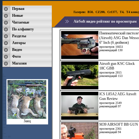
Первая
Галереи:
B50
,
CZ200
,
Cr1377
,
T4
,
T4 конк
Новые
AirSoft видео рейтинг по просмотрам
Читаемые
По алфавиту
Пневматический пистоле
Разделы
(Airsoft) ASG Dan Wesso
6'' Inch (6 дюймов)
Авторы
просмотров 16651
Видео
рекомендаций 130
Фото
Магазин
Airsoft gun KSC Glock
18C GBB
просмотров 2815
рекомендаций 153
ICS L85A2 AEG Airsoft
Gun Review
просмотров 2549
рекомендаций 97
Заяц
M39 AIRSOFT BB GUN
просмотров 2361
рекомендаций 94