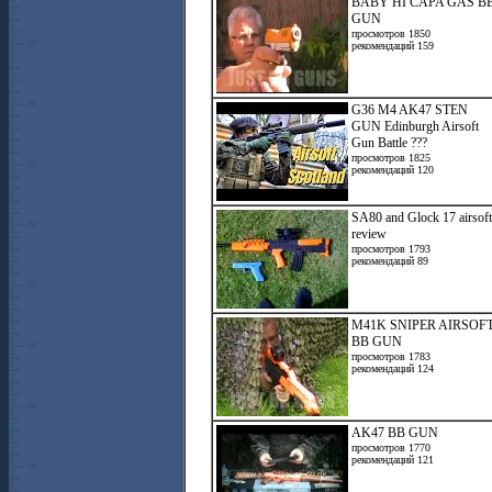
BABY HI CAPA GAS B
GUN
просмотров 1850
рекомендаций 159
G36 M4 AK47 STEN
GUN Edinburgh Airsoft
Gun Battle ???
просмотров 1825
рекомендаций 120
SA80 and Glock 17 airsoft
review
просмотров 1793
рекомендаций 89
M41K SNIPER AIRSOF
BB GUN
просмотров 1783
рекомендаций 124
AK47 BB GUN
просмотров 1770
рекомендаций 121