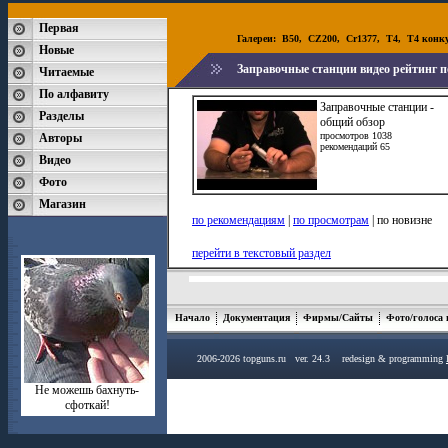
Первая
Галереи:
B50
,
CZ200
,
Cr1377
,
T4
,
T4 конк
Новые
Заправочные станции видео рейтинг п
Читаемые
По алфавиту
Заправочные станции -
Разделы
общий обзор
просмотров 1038
Авторы
рекомендаций 65
Видео
Фото
Магазин
по рекомендациям
|
по просмотрам
| по новизне
перейти в текстовый раздел
Начало
Документация
Фирмы/Сайты
Фото/голоса
2006-2026 topguns.ru ver. 24.3 redesign & programming
Не можешь бахнуть-
сфоткай!