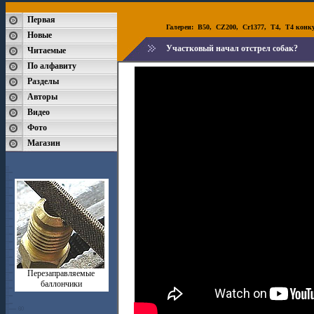
Первая
Галереи:
B50
,
CZ200
,
Cr1377
,
T4
,
T4 конк
Новые
Участковый начал отстрел собак?
Читаемые
По алфавиту
Разделы
Авторы
Видео
Фото
Магазин
Перезаправляемые
баллончики