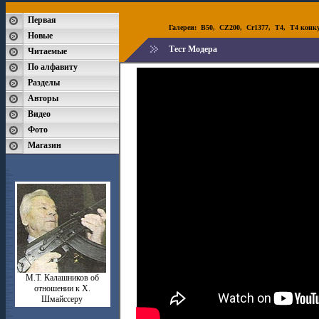
Первая
Галереи:
B50
,
CZ200
,
Cr1377
,
T4
,
T4 конк
Новые
Тест Модера
Читаемые
По алфавиту
Разделы
Авторы
Видео
Фото
Магазин
М.Т. Калашников об
отношении к Х.
Шмайссеру