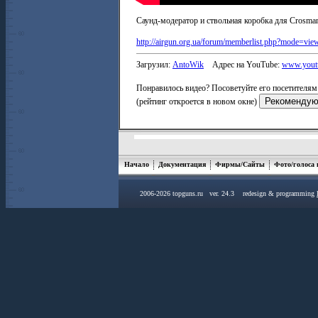
Саунд-модератор и ствольная коробка для Crosma
http://airgun.org.ua/forum/memberlist.php?mode=vi
Загрузил:
AntoWik
Адрес на YouTube:
www.youtu
Понравилось видео? Посоветуйте его посетителям 
(рейтинг откроется в новом окне)
Начало
Документация
Фирмы/Сайты
Фото/голоса
2006-2026 topguns.ru ver. 24.3 redesign & programming