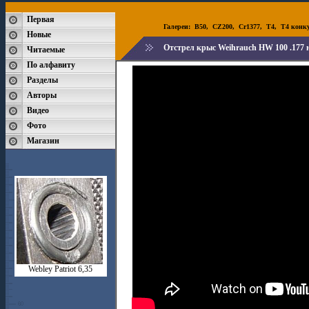
Первая
Галереи:
B50
,
CZ200
,
Cr1377
,
T4
,
T4 конк
Новые
Отстрел крыс Weihrauch HW 100 .177
Читаемые
По алфавиту
Разделы
Авторы
Видео
Фото
Магазин
Webley Patriot 6,35