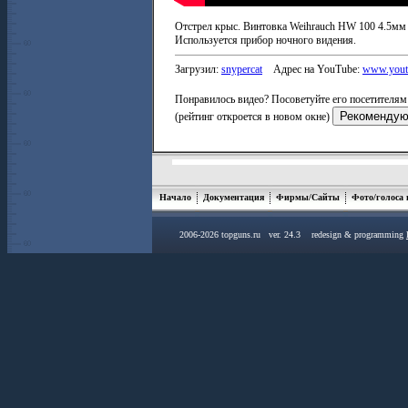
Отстрел крыс. Винтовка Weihrauch HW 100 4.5мм
Используется прибор ночного видения.
Загрузил:
snypercat
Адрес на YouTube:
www.yout
Понравилось видео? Посоветуйте его посетителям 
(рейтинг откроется в новом окне)
Начало
Документация
Фирмы/Сайты
Фото/голоса
2006-2026 topguns.ru ver. 24.3 redesign & programming