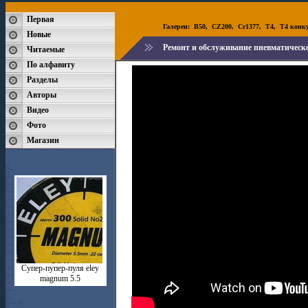
Первая
Галереи:
B50
,
CZ200
,
Cr1377
,
T4
,
T4 конк
Новые
Ремонт и обслуживание пневматическо
Читаемые
По алфавиту
Разделы
Авторы
Видео
Фото
Магазин
Супер-пупер-пуля eley
magnum 5.5