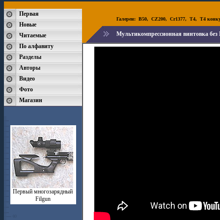
Первая
Галереи:
B50
,
CZ200
,
Cr1377
,
T4
,
T4 конк
Новые
Мультикомпрессионная винтовка без 
Читаемые
По алфавиту
Разделы
Авторы
Видео
Фото
Магазин
Первый многозарядный
Filgun