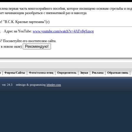
авлена первая часть многосерийного пособия, которое посвящено основам стрельбы и под
ет начинающим разобраться с пневматикой раз и навсегда.
и! "В.С.К. Красные партизаны"(с)
z
Адрес на YouTube:
www.youtube.com/watch?v=4AFv8gSzscg
? Посоветуйте его посетителям сайта.
я в новом окне)
я
Фирмы/Сайты
Фото/голоса птиц
Определитель
Звуки
Реклама
Обратная связь
u ver. 24.3 redesign & programming
lebedev.com