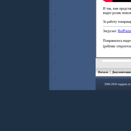
И так, вам предст
видео ролик помож
За работу товарищ
Загрузил:
RedParti
Понравилось видео
(рейтинг откроетс
Начало
Документаци
2006-2026 topguns.r