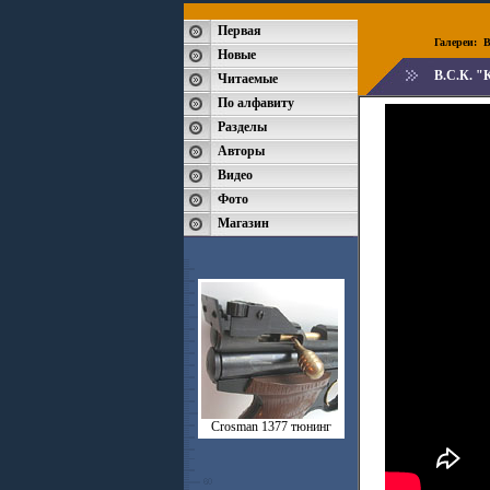
Первая
Галереи:
B
Новые
В.С.К. "
Читаемые
По алфавиту
Разделы
Авторы
Видео
Фото
Магазин
Crosman 1377 тюнинг