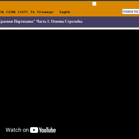
50
,
CZ200
,
Cr1377
,
T4
,
T4 конкурс
English
Красные Партизаны" Часть 1. Основы Стрельбы.