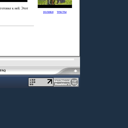
готовке к ней. Этот
ролики
тексты
FAQ