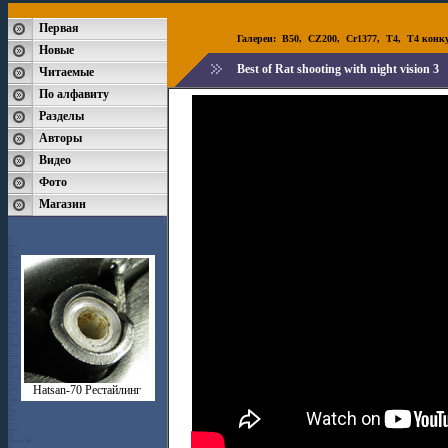
Первая
Галереи:
B50
,
CZ200
,
Cr1377
,
T4
,
T4 конк
Новые
Best of Rat shooting with night vision 3
Читаемые
По алфавиту
Разделы
Авторы
Видео
Фото
Магазин
Hatsan-70 Рестайлинг