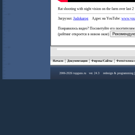
Rat shooting with night vision on the farm over last 2
Загрузил:
Judokarog
Адрес на YouTube:
www.you
Понравилось видео? Посоветуйте его посетителям 
(рейтинг откроется в новом окне)
Начало
Документация
Фирмы/Сайты
Фото/голоса
2006-2026 topguns.ru ver. 24.3 redesign & programming