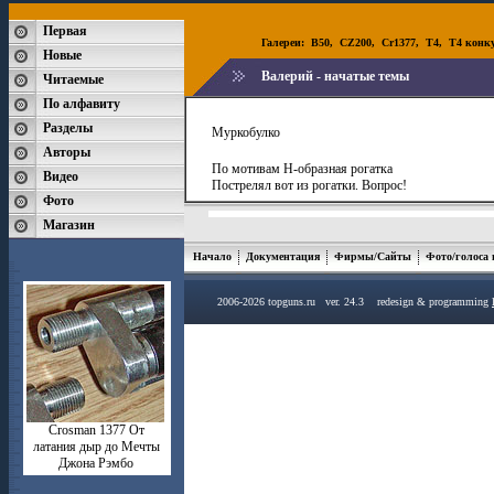
Первая
Галереи:
B50
,
CZ200
,
Cr1377
,
T4
,
T4 конк
Новые
Валерий - начатые темы
Читаемые
По алфавиту
Разделы
Муркобулко
Авторы
По мотивам Н-образная рогатка
Видео
Пострелял вот из рогатки. Вопрос!
Фото
Магазин
Начало
Документация
Фирмы/Сайты
Фото/голоса
2006-2026 topguns.ru ver. 24.3 redesign & programming
Crosman 1377 От
латания дыр до Мечты
Джона Рэмбо