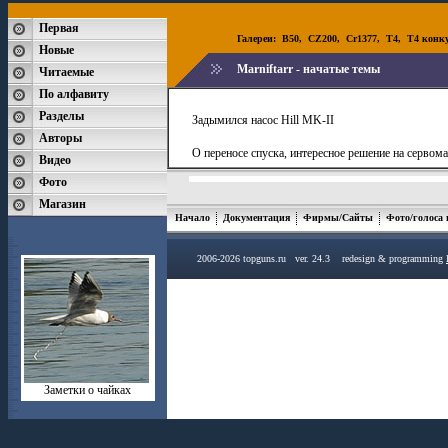
Первая
Галереи:
B50
,
CZ200
,
Cr1377
,
T4
,
T4 конк
Новые
Marniftarr - начатые темы
Читаемые
По алфавиту
Разделы
Задымился насос Hill MK-II
Авторы
О переносе спуска, интересное решение на сервом
Видео
Фото
Магазин
Начало
Документация
Фирмы/Сайты
Фото/голоса
2006-2026 topguns.ru ver. 24.3 redesign & programming
Заметки о чайках