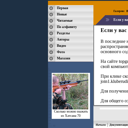
Первая
Галереи:
B
Новые
Если у в
Читаемые
По алфавиту
Если у ва
Разделы
Авторы
В последние 
Видео
распространя
основного со
Фото
Магазин
На сайте top
свой компьют
При клике скор
join1.kluberudi
Для получени
Для общего о
Сколько можно выжать
из Хатсана 70
Начало
Документаци