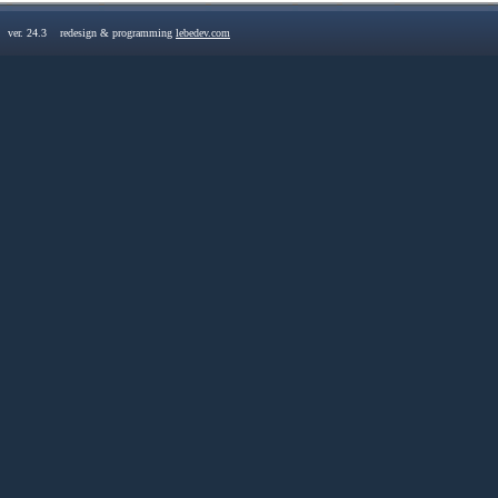
u ver. 24.3 redesign & programming
lebedev.com