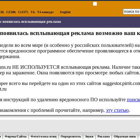
50
,
CZ200
,
Cr1377
,
T4
,
T4 конкурс
English
ас появилась всплывающая реклама
с появилась всплывающая реклама возможно ваш 
недели во всем мире (и особенно у российских пользователей) н
ется вредоносное программное обеспечение проявляющееся в от
держания.
guns.ru НЕ ИСПОЛЬЗУЕТСЯ всплывающая реклама. Наличие таки
ер на заражение. Окна появляются при просмотре любых сайтов
ее всего вы перейдете на один из этих сайтов suggestor.pirrit.com
t.ru
я инструкций по удалению вредоносного ПО используйте
поиск
знакомления с проблемой прочитайте, например,
эту статью
.
я
Фирмы/Сайты
Фото/голоса птиц
Определитель
Звуки
Реклама
Обратная связь