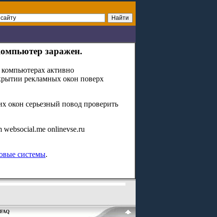
компьютер заражен.
а компьютерах активно
крытии рекламных окон поверх
х окон серьезный повод проверить
.
 websocial.me onlinevse.ru
овые системы
.
FAQ