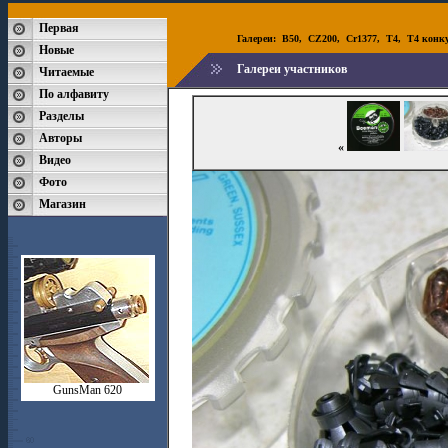
Первая
Галереи:
B50
,
CZ200
,
Cr1377
,
T4
,
T4 конк
Новые
Галереи участников
Читаемые
По алфавиту
Разделы
Авторы
«
Видео
Фото
Магазин
GunsMan 620