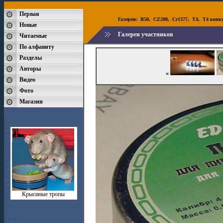
Первая
Галереи:
B50
,
CZ200
,
Cr1377
,
T4
,
T4 конк
Новые
Галереи участников
Читаемые
По алфавиту
Разделы
Авторы
«
Видео
Фото
Магазин
Крысиные тропы