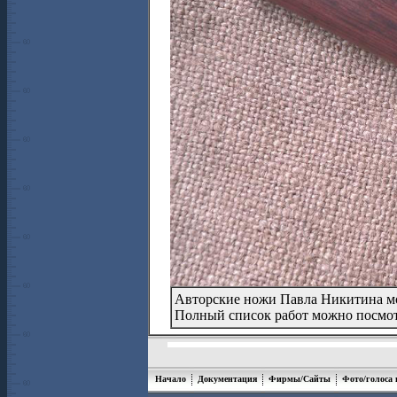
Авторские ножи Павла Никитина м
Полный список работ можно посмо
Начало
Документация
Фирмы/Сайты
Фото/голоса