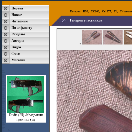
Первая
Галереи:
B50
,
CZ200
,
Cr1377
,
T4
,
T4 конк
Новые
Галереи участников
Читаемые
По алфавиту
Разделы
Авторы
«
Видео
Фото
Магазин
Dudis (25) -Квадратиш
практиш гуд