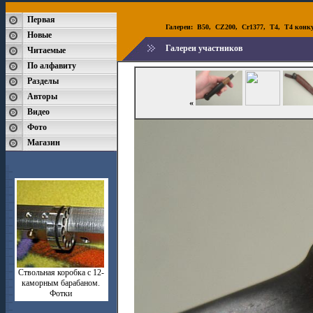
Первая
Галереи:
B50
,
CZ200
,
Cr1377
,
T4
,
T4 конк
Новые
Галереи участников
Читаемые
По алфавиту
Разделы
Авторы
«
Видео
Фото
Магазин
Ствольная коробка с 12-
каморным барабаном.
Фотки