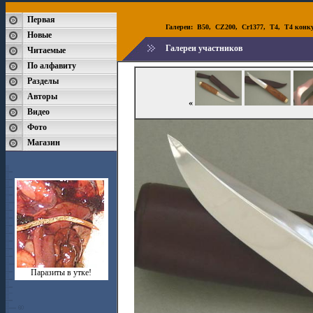
Первая
Галереи:
B50
,
CZ200
,
Cr1377
,
T4
,
T4 конк
Новые
Галереи участников
Читаемые
По алфавиту
Разделы
Авторы
«
Видео
Фото
Магазин
Паразиты в утке!