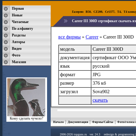
Первая
Галереи:
B50
,
CZ200
,
Cr1377
,
T4
,
T4 конк
Новые
Career III 300D сертификат скачать я
Читаемые
По алфавиту
Разделы
все фирмы
»
Career
» Career III 300D
Авторы
Видео
модель
Career III 300D
Фото
документация
сертификат ООО Ума
Магазин
язык
русский
формат
JPG
размер
376 кб
загрузил
Sova902
скачать
Кому сделать чучело?
Начало
Документация
Фирмы/Сайты
Фото/голоса
2006-2026 topguns.ru ver. 24.3 redesign & programming