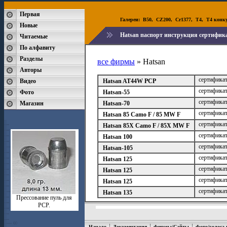
Первая
Галереи:
B50
,
CZ200
,
Cr1377
,
T4
,
T4 конк
Новые
Hatsan паспорт инструкция сертифик
Читаемые
По алфавиту
Разделы
все фирмы
» Hatsan
Авторы
сертифик
Видео
Hatsan AT44W PCP
сертифик
Фото
Hatsan-55
сертифик
Магазин
Hatsan-70
сертифик
Hatsan 85 Camo F / 85 MW F
сертифик
Hatsan 85X Camo F / 85X MW F
сертифик
Hatsan 100
сертифик
Hatsan-105
сертифик
Hatsan 125
сертифик
Hatsan 125
сертифик
Hatsan 125
сертифик
Hatsan 135
Прессование пуль для
РСР.
Начало
Документация
Фирмы/Сайты
Фото/голоса