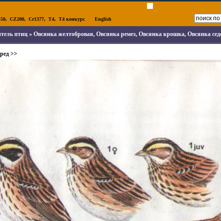
50
,
CZ200
,
Cr1377
,
T4
,
T4 конкурс
English
тель птиц
» Овсянка желтобровая, Овсянка ремез, Овсянка крошка, Овсянка се
ред >>