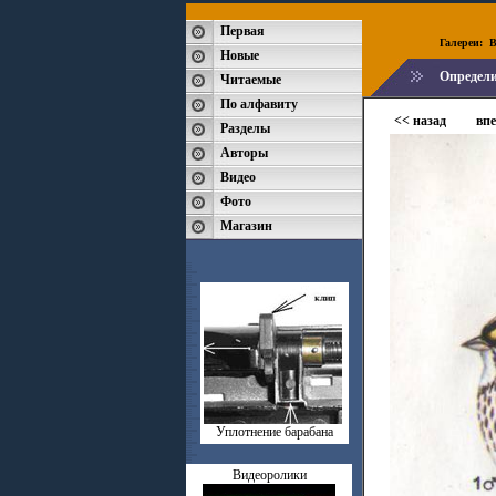
Первая
Галереи:
B
Новые
Определи
Читаемые
По алфавиту
<< назад
впе
Разделы
Авторы
Видео
Фото
Магазин
Уплотнение барабана
Видеоролики