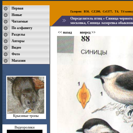
Первая
Галереи:
B50
,
CZ200
,
Cr1377
,
T4
,
T4 конк
Новые
Определитель птиц
» Синица черногол
Читаемые
московка, Синица лазоревка обыкнов
По алфавиту
<< назад
вперед >>
Разделы
Авторы
Видео
Фото
Магазин
Крысиные тропы
Видеоролики