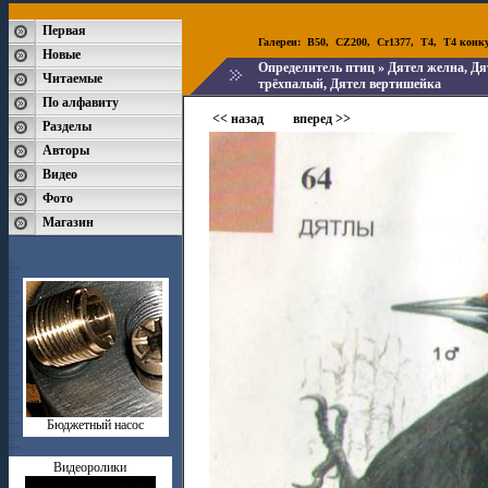
Первая
Галереи:
B50
,
CZ200
,
Cr1377
,
T4
,
T4 конк
Новые
Определитель птиц
» Дятел желна, Дя
Читаемые
трёхпалый, Дятел вертишейка
По алфавиту
<< назад
вперед >>
Разделы
Авторы
Видео
Фото
Магазин
Бюджетный насос
Видеоролики