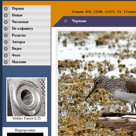
Первая
Галереи:
B50
,
CZ200
,
Cr1377
,
T4
,
T4 конк
Новые
Черныш
Читаемые
По алфавиту
Разделы
Авторы
Видео
Фото
Магазин
Webley Patriot 6,35
Видеоролики