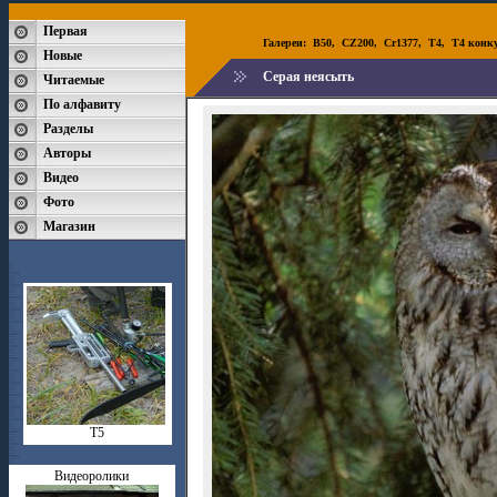
Первая
Галереи:
B50
,
CZ200
,
Cr1377
,
T4
,
T4 конк
Новые
Серая неясыть
Читаемые
По алфавиту
Разделы
Авторы
Видео
Фото
Магазин
Т5
Видеоролики