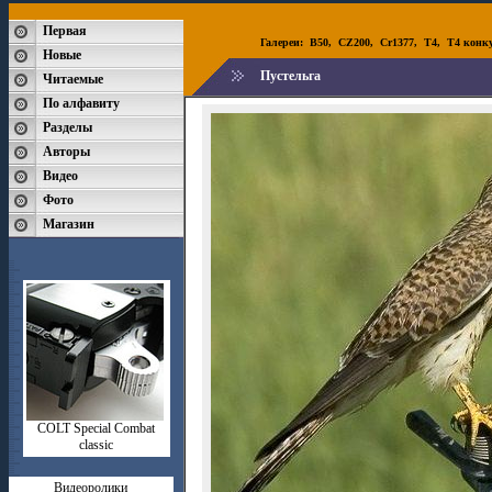
Первая
Галереи:
B50
,
CZ200
,
Cr1377
,
T4
,
T4 конк
Новые
Пустельга
Читаемые
По алфавиту
Разделы
Авторы
Видео
Фото
Магазин
СOLT Special Combat
classic
Видеоролики