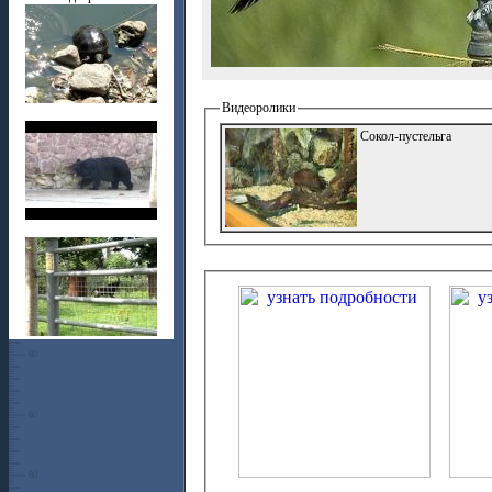
Видеоролики
Сокол-пустельга