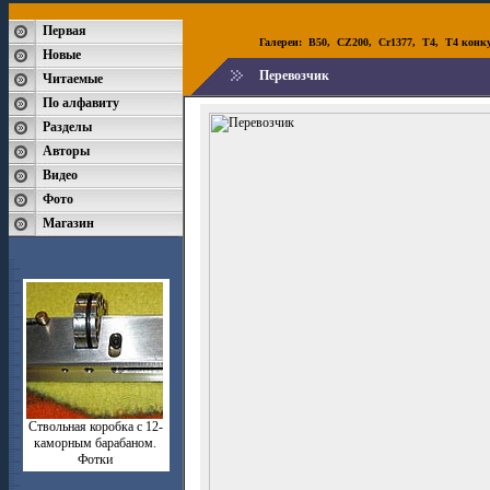
Первая
Галереи:
B50
,
CZ200
,
Cr1377
,
T4
,
T4 конк
Новые
Перевозчик
Читаемые
По алфавиту
Разделы
Авторы
Видео
Фото
Магазин
Ствольная коробка с 12-
каморным барабаном.
Фотки