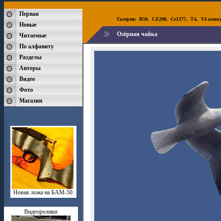
Первая
Галереи:
B50
,
CZ200
,
Cr1377
,
T4
,
T4 конк
Новые
Озёрная чайка
Читаемые
По алфавиту
Разделы
Авторы
Видео
Фото
Магазин
Новая ложа на БАМ-50
Видеоролики