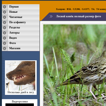
Первая
Галереи:
B50
,
CZ200
,
Cr1377
,
T4
,
T4 конк
Новые
Лесной конёк полный размер фото
Читаемые
По алфавиту
Разделы
Авторы
Видео
Фото
Магазин
Несколько дней в лесу
Видеоролики