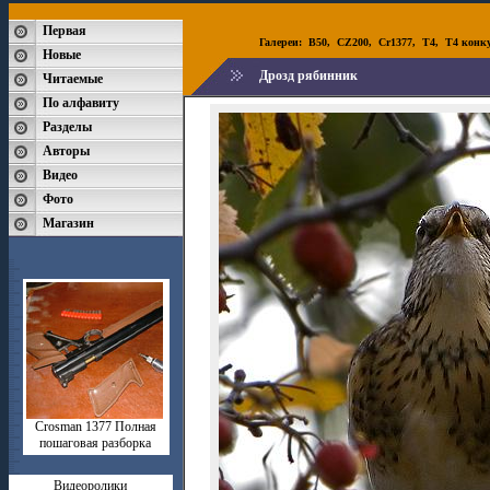
Первая
Галереи:
B50
,
CZ200
,
Cr1377
,
T4
,
T4 конк
Новые
Дрозд рябинник
Читаемые
По алфавиту
Разделы
Авторы
Видео
Фото
Магазин
Crosman 1377 Полная
пошаговая разборка
Видеоролики