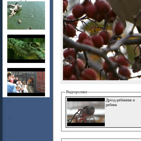
Видеоролики
Дрозд-рябинник и
рябина