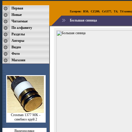
Первая
Галереи:
B50
,
CZ200
,
Cr1377
,
T4
,
T4 конк
Новые
Большая синица
Читаемые
По алфавиту
Разделы
Авторы
Видео
Фото
Магазин
Crosman 1377 MK -
симбиоз идей 2
Видеоролики