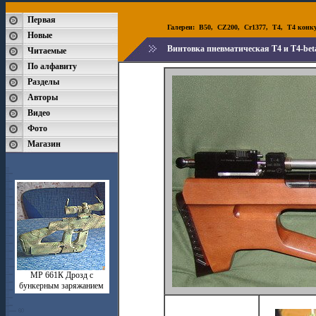
Первая
Галереи:
B50
,
CZ200
,
Cr1377
,
T4
,
T4 конк
Новые
Винтовка пневматическая T4 и T4-bet
Читаемые
По алфавиту
Разделы
Авторы
Видео
Фото
Магазин
МР 661К Дрозд с
бункерным заряжанием