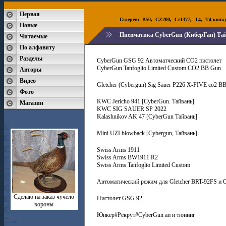
Первая
Галереи:
B50
,
CZ200
,
Cr1377
,
T4
,
T4 конк
Новые
Пневматика CyberGun (КиберГан) Та
Читаемые
По алфавиту
Разделы
CyberGun GSG 92 Автоматческий СО2 пистолет
CyberGun Tanfoglio Limited Custom CO2 BB Gun
Авторы
Видео
Gletcher (Cybergun) Sig Sauer P226 X-FIVE co2 B
Фото
KWC Jericho 941 [CyberGun. Тайвань]
Магазин
KWC SIG SAUER SP 2022
Kalashnikov AK 47 [CyberGun Тайвань]
Mini UZI blowback [Cybergun, Тайвань]
Swiss Arms 1911
Swiss Arms BW1911 R2
Swiss Arms Tanfoglio Limited Custom
Автоматический режим для Gletcher BRT-92FS и 
Сделаю на заказ чучело
Пистолет GSG 92
вороны
Юнкер#Рекрут#CyberGun ап и тюнинг