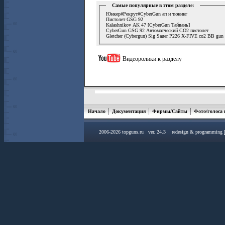
Самые популярные в этом разделе:
Юнкер#Рекрут#CyberGun ап и тюнинг
Пистолет GSG 92
Kalashnikov AK 47 [CyberGun Тайвань]
CyberGun GSG 92 Автоматческий СО2 пистолет
Gletcher (Cybergun) Sig Sauer P226 X-FIVE co2 BB gun
Видеоролики к разделу
Начало
Документация
Фирмы/Сайты
Фото/голоса
2006-2026 topguns.ru ver. 24.3 redesign & programming