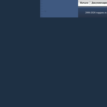
Начало
Документаци
2006-2026 topguns.r