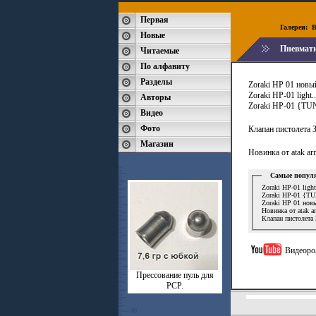
Первая
Галереи:
B
Новые
Пневмати
Читаемые
По алфавиту
Разделы
Zoraki HP 01 новы
Zoraki HP-01 light
Авторы
Zoraki HP-01 {T
Видео
Фото
Клапан пистолета 
Магазин
Новинка от atak arm
Самые популя
Zoraki HP-01 ligh
Zoraki HP-01 {
Zoraki HP 01 нов
Новинка от atak ar
Клапан пистолета 
Видеоро
Прессование пуль для
РСР.