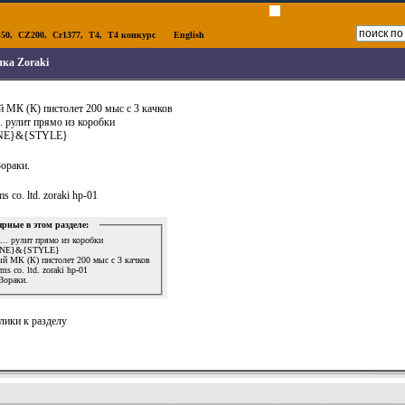
50
,
CZ200
,
Cr1377
,
T4
,
T4 конкурс
English
ка Zoraki
й МК (К) пистолет 200 мыс с 3 качков
... рулит прямо из коробки
UNE}&{STYLE}
Зораки.
s co. ltd. zoraki hp-01
рные в этом разделе:
t... рулит прямо из коробки
TUNE}&{STYLE}
ый МК (К) пистолет 200 мыс с 3 качков
ms co. ltd. zoraki hp-01
Зораки.
лики к разделу