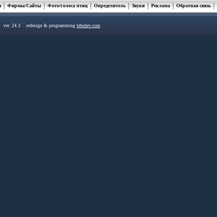
я
Фирмы/Сайты
Фото/голоса птиц
Определитель
Звуки
Реклама
Обратная связь
u ver. 24.3 redesign & programming
lebedev.com