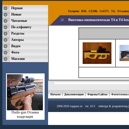
Первая
Галереи:
B50
,
CZ200
,
Cr1377
,
T4
,
T4 конк
Новые
Винтовка пневматическая T4 и T4-beta
Читаемые
По алфавиту
Разделы
Авторы
Видео
Фото
Магазин
Начало
Документация
Фирмы/Сайты
Фото/голоса
2006-2026 topguns.ru ver. 24.3 redesign & programming
Dudis-gun Отзывы
владельцев