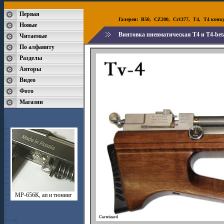
Первая
Галереи:
B50
,
CZ200
,
Cr1377
,
T4
,
T4 конк
Новые
Винтовка пневматическая T4 и T4-bet
Читаемые
По алфавиту
Разделы
Авторы
Видео
Фото
Магазин
МР-656К, ап и тюнинг