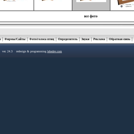
все фото
я
Фирмы/Сайты
Фото/голоса птиц
Определитель
Звуки
Реклама
Обратная связь
u ver. 24.3 redesign & programming
lebedev.com