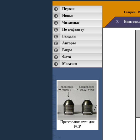
Первая
Галереи:
B
Новые
Винтовка
Читаемые
По алфавиту
Разделы
Авторы
Видео
Фото
Магазин
Прессование пуль для
РСР