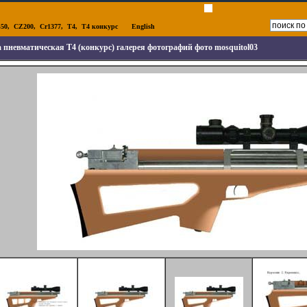
50
,
CZ200
,
Cr1377
,
T4
,
T4 конкурс
English
 пневматическая T4 (конкурс) галерея фотографий фото mosquitol03