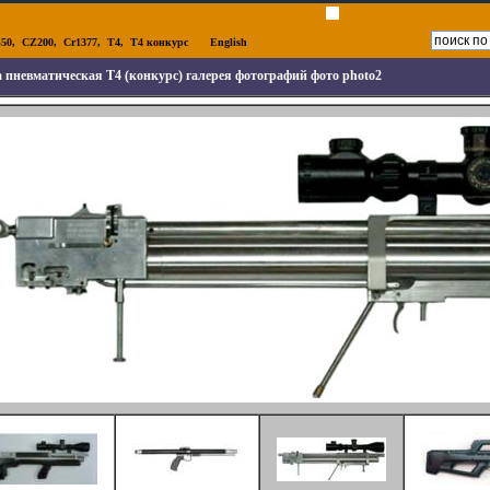
50
,
CZ200
,
Cr1377
,
T4
,
T4 конкурс
English
 пневматическая T4 (конкурс) галерея фотографий фото photo2