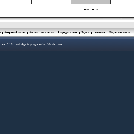
все фото
я
Фирмы/Сайты
Фото/голоса птиц
Определитель
Звуки
Реклама
Обратная связь
u ver. 24.3 redesign & programming
lebedev.com