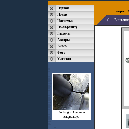
Первая
Галереи:
B
Новые
Винтовка
Читаемые
По алфавиту
Разделы
Авторы
Видео
Фото
Магазин
Dudis-gun Отзывы
владельцев