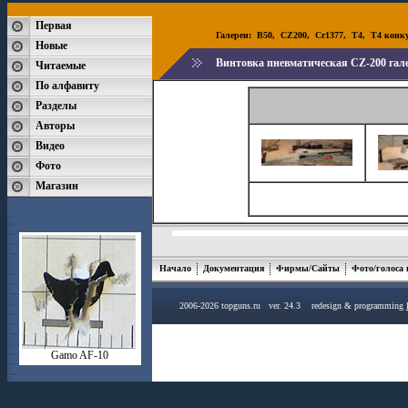
Первая
Галереи:
B50
,
CZ200
,
Cr1377
,
T4
,
T4 конк
Новые
Винтовка пневматическая CZ-200 гале
Читаемые
По алфавиту
Разделы
Авторы
Видео
Фото
Магазин
Начало
Документация
Фирмы/Сайты
Фото/голоса
2006-2026 topguns.ru ver. 24.3 redesign & programming
Gamo AF-10