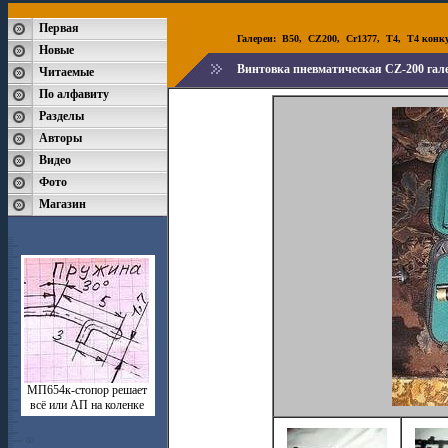
Первая
Галереи:
B50
,
CZ200
,
Cr1377
,
T4
,
T4 конк
Новые
Винтовка пневматическая CZ-200 гал
Читаемые
По алфавиту
Разделы
Авторы
Видео
Фото
Магазин
МП654к-стопор решает
всё или АП на коленке