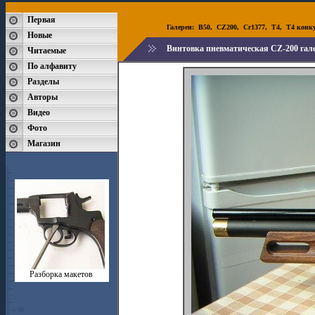
Первая
Галереи:
B50
,
CZ200
,
Cr1377
,
T4
,
T4 конк
Новые
Винтовка пневматическая CZ-200 гале
Читаемые
По алфавиту
Разделы
Авторы
Видео
Фото
Магазин
Разборка макетов