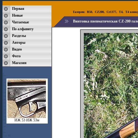
Первая
Галереи:
B50
,
CZ200
,
Cr1377
,
T4
,
T4 конк
Новые
Винтовка пневматическая CZ-200 гал
Читаемые
По алфавиту
Разделы
Авторы
Видео
Фото
Магазин
ИЖ 53 ИЖ 53м