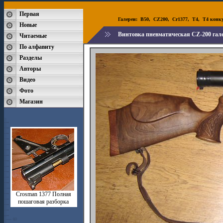
Первая
Галереи:
B50
,
CZ200
,
Cr1377
,
T4
,
T4 конк
Новые
Винтовка пневматическая CZ-200 гале
Читаемые
По алфавиту
Разделы
Авторы
Видео
Фото
Магазин
Crosman 1377 Полная
пошаговая разборка