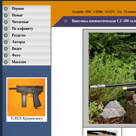
Первая
Галереи:
B50
,
CZ200
,
Cr1377
,
T4
,
T4 конк
Новые
Винтовка пневматическая CZ-200 гале
Читаемые
По алфавиту
Разделы
Авторы
Видео
Фото
Магазин
Ti-REX Кряжевского