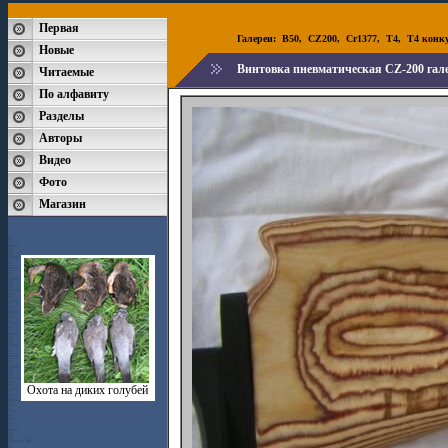
Первая
Галереи:
B50
,
CZ200
,
Cr1377
,
T4
,
T4 конк
Новые
Винтовка пневматическая CZ-200 гале
Читаемые
По алфавиту
Разделы
Авторы
Видео
Фото
Магазин
Охота на диких голубей