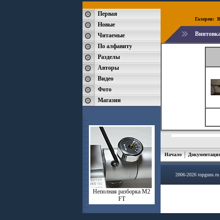
Первая
Галереи:
B
Новые
Винтовка
Читаемые
По алфавиту
Разделы
Авторы
Видео
Фото
Магазин
Начало
Документаци
2006-2026 topguns.r
Неполная разборка М2
FT