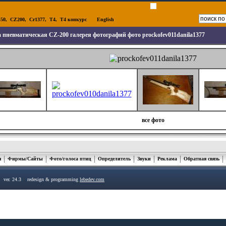
50
,
CZ200
,
Cr1377
,
T4
,
T4 конкурс
English
 пневматическая CZ-200 галерея фотографий фото prockofev011danila1377
все фото
я
Фирмы/Сайты
Фото/голоса птиц
Определитель
Звуки
Реклама
Обратная связь
u ver. 24.3 redesign & programming
lebedev.com