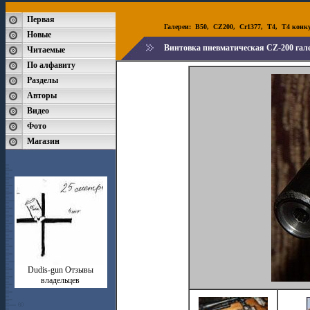
Первая
Галереи:
B50
,
CZ200
,
Cr1377
,
T4
,
T4 конк
Новые
Винтовка пневматическая CZ-200 гал
Читаемые
По алфавиту
Разделы
Авторы
Видео
Фото
Магазин
Dudis-gun Отзывы
владельцев