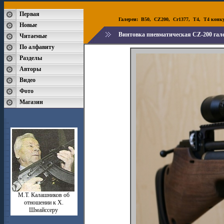
Первая
Галереи:
B50
,
CZ200
,
Cr1377
,
T4
,
T4 конк
Новые
Винтовка пневматическая CZ-200 гале
Читаемые
По алфавиту
Разделы
Авторы
Видео
Фото
Магазин
М.Т. Калашников об
отношении к Х.
Шмайссеру